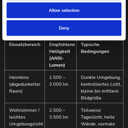
Allow selection
ANSI-Lumen: Vergleichswerte für
verschiedene
Anwendungsbereiche
Deny
Einsatzbereich
Empfohlene
Typische
Helligkeit
Bedingungen
(ANSI-
Lumen)
Heimkino
1.500 –
Dunkle Umgebung,
(abgedunkelter
3.000 lm
kontrolliertes Licht,
Raum)
kleine bis mittlere
Bildgröße
Wohnzimmer /
2.500 –
Teilweise
leichtes
3.500 lm
Tageslicht, helle
Umgebungslicht
Wände, normale