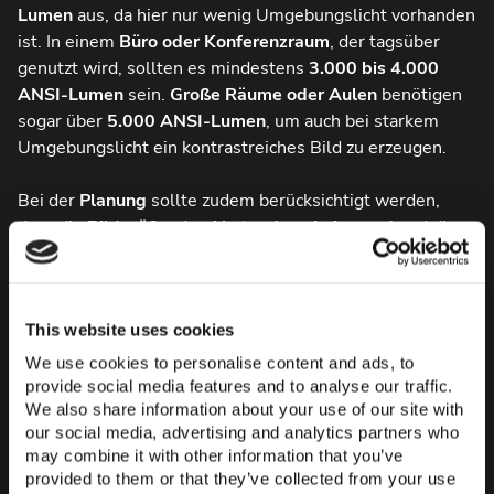
Lumen
aus, da hier nur wenig Umgebungslicht vorhanden
ist. In einem
Büro oder Konferenzraum
, der tagsüber
genutzt wird, sollten es mindestens
3.000 bis 4.000
ANSI-Lumen
sein.
Große Räume oder Aulen
benötigen
sogar über
5.000 ANSI-Lumen
, um auch bei starkem
Umgebungslicht ein kontrastreiches Bild zu erzeugen.
Bei der
Planung
sollte zudem berücksichtigt werden,
dass die
Bildgröße,
der
Abstand zur Leinwand
und die
Wandfarbe
die
wahrgenommene Helligkeit
beeinflussen. Dunkle Wände oder eine
nicht-optimale
Leinwand
wie beispielsweise Tücher
, können den
This website uses cookies
Kontrast mindern. Deshalb sollte die Auswahl des
Projektors immer im Zusammenspiel mit der
We use cookies to personalise content and ads, to
Raumgestaltung
erfolgen
provide social media features and to analyse our traffic.
We also share information about your use of our site with
our social media, advertising and analytics partners who
Konferenzraum einrichten
may combine it with other information that you’ve
provided to them or that they’ve collected from your use