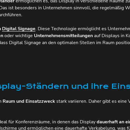
Ständer
ermöglichen es, das Display in verschiedene Räume zu
 Das ist besonders in Unternehmen sinnvoll, die regelmäßig 
urchführen.
n
Digital Signage
. Diese Technologie ermöglicht es Unterne
en
oder wichtige
Unternehmensmitteilungen
auf Displays in 
, dass Digital Signage an den optimalen Stellen im Raum positi
splay-Ständern und ihre Ein
ch
Raum und Einsatzzweck
stark variieren. Daher gibt es eine
deal für Konferenzräume, in denen das Display
dauerhaft an e
Bildschirme und ermöglichen eine dauerhafte Verkabelung, was 