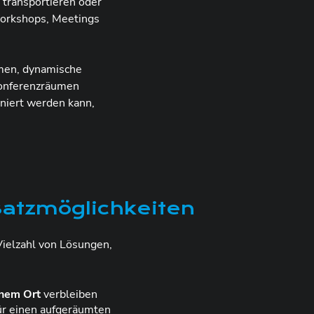
 transportieren oder
Workshops, Meetings
hmen, dynamische
Konferenzräumen
oniert werden kann,
satzmöglichkeiten
 Vielzahl von Lösungen,
inem Ort
verbleiben
für einen aufgeräumten