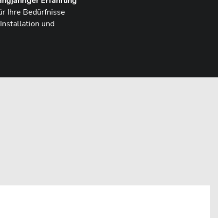
angjähriger Erfahrung
r Ihre Bedürfnisse
Installation und