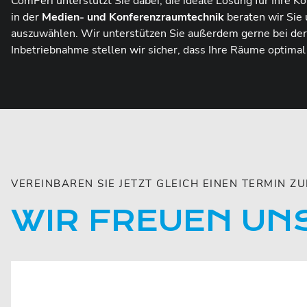
ComPeri unterstützt Sie dabei, die ideale Lösung für Ihre K
in der
Medien- und Konferenzraumtechnik
beraten wir Sie 
auszuwählen. Wir unterstützen Sie außerdem gerne bei de
Inbetriebnahme stellen wir sicher, dass Ihre Räume optimal 
VEREINBAREN SIE JETZT GLEICH EINEN TERMIN 
WIR FREUEN UNS