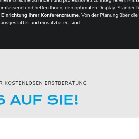
onferenzräume zu finden und professionell zu integrieren. Mit
l
umfassend und helfen Ihnen, den optimalen Display-Ständer fü
r
Einrichtung Ihrer Konferenzräume
. Von der Planung über die 
ausgestattet und einsatzbereit sind.
ZUR KOSTENLOSEN ERSTBERATUNG
 AUF SIE!