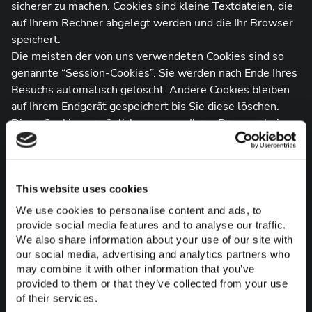
sicherer zu machen. Cookies sind kleine Textdateien, die
auf Ihrem Rechner abgelegt werden und die Ihr Browser
speichert.
Die meisten der von uns verwendeten Cookies sind so
genannte “Session-Cookies”. Sie werden nach Ende Ihres
Besuchs automatisch gelöscht. Andere Cookies bleiben
auf Ihrem Endgerät gespeichert bis Sie diese löschen.
Diese Cookies ermöglichen es uns, Ihren Browser beim
nächsten Besuch wiederzuerkennen.
Sie können Ihren Browser so einstellen, dass Sie über
das Setzen von Cookies informiert werden und Cookies
nur im Einzelfall erlauben, die Annahme von Cookies für
This website uses cookies
bestimmte Fälle oder generell ausschließen sowie das
We use cookies to personalise content and ads, to
automatische Löschen der Cookies beim Schließen des
provide social media features and to analyse our traffic.
Browser aktivieren. Bei der Deaktivierung von Cookies
We also share information about your use of our site with
our social media, advertising and analytics partners who
kann die Funktionalität dieser Website eingeschränkt
may combine it with other information that you’ve
sein.
provided to them or that they’ve collected from your use
Cookies, die zur Durchführung des elektronischen
of their services.
Kommunikationsvorgangs oder zur Bereitstellung