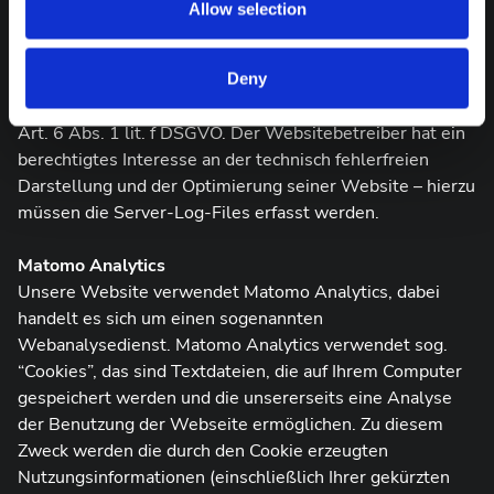
zugreifenden Rechners Uhrzeit der Serveranfrage IP-
Allow selection
Adresse
Eine Zusammenführung dieser Daten mit anderen
Datenquellen wird nicht vorgenommen.
Deny
Die Erfassung dieser Daten erfolgt auf Grundlage von
Art. 6 Abs. 1 lit. f DSGVO. Der Websitebetreiber hat ein
berechtigtes Interesse an der technisch fehlerfreien
Darstellung und der Optimierung seiner Website – hierzu
müssen die Server-Log-Files erfasst werden.
Matomo Analytics
Unsere Website verwendet Matomo Analytics, dabei
handelt es sich um einen sogenannten
Webanalysedienst. Matomo Analytics verwendet sog.
“Cookies”, das sind Textdateien, die auf Ihrem Computer
gespeichert werden und die unsererseits eine Analyse
der Benutzung der Webseite ermöglichen. Zu diesem
Zweck werden die durch den Cookie erzeugten
Nutzungsinformationen (einschließlich Ihrer gekürzten