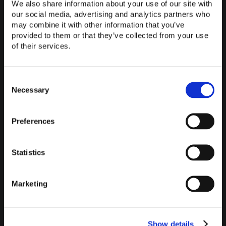
We also share information about your use of our site with
Schwindelgefühlen zu kämpfen
haben.
our social media, advertising and analytics partners who
may combine it with other information that you’ve
provided to them or that they’ve collected from your use
Vorteile und Anwendungsfälle von
of their services.
Virtual Reality Meetings
Ein Meeting in Virtual Reality bietet verschiedene
Consent
Vorteile gegenüber herkömmlichen Online-
Selection
Necessary
Besprechungen:
Preferences
Angenehme Atmosphäre
: Die Kommunikation
wirkt natürlicher, da Teilnehmende im virtuellen
Raum Gesten und Blickrichtungen besser
Statistics
wahrnehmen können.
Kollaboratives Arbeiten
: Inhalte wie 3D-Modelle
Marketing
lassen sich gemeinsam in Echtzeit bearbeiten und
rundum betrachten.
Weniger Reiseaufwand
: Virtuelle Treffen verfügen
über das Potenzial den Reiseaufwand zu
Show details