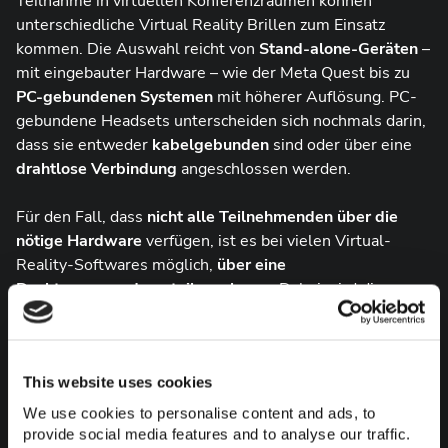
Teilnahme in virtuellen Konferenzräumen können
unterschiedliche Virtual Reality Brillen zum Einsatz
kommen. Die Auswahl reicht von
Stand-alone-Geräten
–
mit eingebauter Hardware – wie der Meta Quest bis zu
PC-gebundenen Systemen
mit höherer Auflösung. PC-
gebundene Headsets unterscheiden sich nochmals darin,
dass sie entweder
kabelgebunden
sind oder über eine
drahtlose Verbindung
angeschlossen werden.
Für den Fall, dass
nicht alle Teilnehmenden über die
nötige Hardware
verfügen, ist es bei vielen Virtual-
Reality-Softwares möglich,
über eine
Desktopanwendung teilzunehmen
. Dabei wird die
virtuelle Umgebung einfach auf dem Monitor angezeigt,
ähnlich wie bei einem 3D-Spiel
. Die Teilnehmer
bewegen sich per Maus und Tastatur durch den Raum,
This website uses cookies
sehen die anderen Avatare und können per Headset
kommunizieren – ganz ohne VR-Brille. Das ist besonders
We use cookies to personalise content and ads, to
für Personen wichtig, die beim Tragen der
Brille mit
provide social media features and to analyse our traffic.