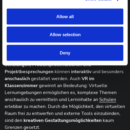
reduzieren. Denn durch die persönliche
Zusammenarbeit im Virtual Reality kann die
Frequenz von Betriebsreisen gesenkt werden.
Allow all
Effizienzsteigerung
: Teams können konzentrierter
arbeiten, da Ablenkungen durch den immersiven
Allow selection
Raum minimiert werden.
Zusätzlich eröffnet die Integration von Virtual Reality
Deny
Meeting in den Unternehmensalltag neue Potenziale.
Schulungen, Produktpräsentationen und
Projektbesprechungen
können
interaktiv
und besonders
anschaulich
gestaltet werden. Auch
VR im
Klassenzimmer
gewinnt an Bedeutung: Virtuelle
Lernumgebungen ermöglichen es, komplexe Themen
anschaulich zu vermitteln und Lerninhalte an
Schulen
erlebbar zu machen. Durch die Möglichkeit, den virtuellen
Raum frei zu entwerfen und externe Tools einzubinden,
sind den
kreativen Gestaltungsmöglichkeiten
kaum
Grenzen gesetzt.