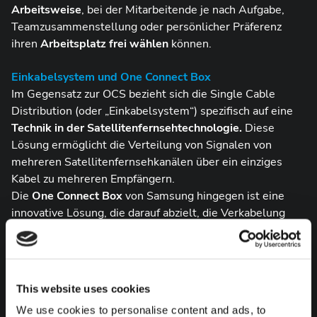
Arbeitsweise
, bei der Mitarbeitende je nach Aufgabe,
Teamzusammenstellung oder persönlicher Präferenz
ihren
Arbeitsplatz frei wählen
können.
Einkabelsystem und One Connect Box
Im Gegensatz zur OCS bezieht sich die Single Cable
Distribution (oder „Einkabelsystem“) spezifisch auf eine
Technik in der Satellitenfernsehtechnologie.
Diese
Lösung ermöglicht die Verteilung von Signalen von
mehreren Satellitenfernsehkanälen über ein einziges
Kabel zu mehreren Empfängern.
Die
One Connect Box
von Samsung hingegen ist eine
innovative Lösung, die darauf abzielt, die Verkabelung
und Konnektivität bei Smart TVs zu vereinfachen. Auch
ihr Ziel ist es, eine unnötige Menge an Kabeln zu
vermeiden. Um dies zu ermöglichen, verfügt die One
Connect Box über
mehrere unterschiedliche Anschlüsse
,
This website uses cookies
sodass sie eine Schnittstelle für alle Kabelverbindungen
We use cookies to personalise content and ads, to
darstellt.