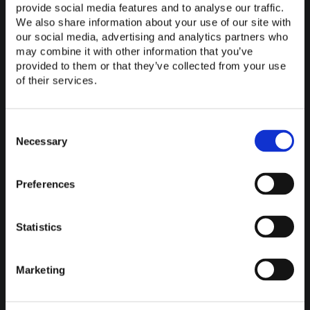
provide social media features and to analyse our traffic.
Sollten Sie Hilfe dabei benötigen, Ihre
Büro- und
We also share information about your use of our site with
Konferenzräume einzurichten
und mit der bestmöglichen
our social media, advertising and analytics partners who
technischen Ausstattung zu versehen, stehen wir von
may combine it with other information that you’ve
ComPeri Ihnen gerne zur Seite. Als
erfahrener Anbieter
provided to them or that they’ve collected from your use
in der Konferenzraum- und Medientechnik
seit nunmehr
of their services.
dreißig Jahren sind wir der optimale Ansprechpartner, um
Sie bei der
Consent
Konzeption, Installation und regelmäßigen Wartung
Ihrer
Selection
Necessary
technischen Ausstattung zu unterstützen.
JETZT KONTAKT AUFNEHMEN
Preferences
Statistics
ZURÜCK ZUR ÜBERSICHT
Marketing