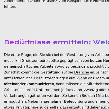
zunehmenden Online-Präsenz, zum Beispiel durch
Home Of
fehlen.
Bedürfnisse ermitteln: We
Die erste Frage, die Sie sich bei der Gestaltung von Arbeit
muss. Ein Großraumbüro sollte geprägt sein von
kurzen K
gemeinschaftliches Arbeiten
wird so besonders produktiv g
Zunächst kommt die
Gestaltung
auf die
Branche
an. Je nac
unterschiedliche Herausforderungen auf. Wenn das Team üb
miteinander kommunizieren
, dann müssen die Mitarbeitend
Arbeiten in Ihrem Unternehmen jedoch zehn, zwanzig ode
Vorkehrungen getroffen werden. So können Sie den Mitarbei
ermöglichen. Neben
angenehmer Beleuchtung
und einem
etwas
Privatsphäre
zu genießen. Essenziell sind daher auc