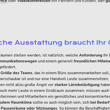
fice
oder
Videokonferenzen
mit Partnern und Kunden, darf
gu
lche Ausstattung braucht Ih
sräumen stellen werden, ist natürlich, welche
Anforderung
Ihr 
ommunikationswegen
und einem generell
freundlichen Mitein
efördert.
h
Größe des Teams
, das in einem Büro zusammenarbeiten sol
erschaubar ist und nur eine Handvoll Leute zusammensitzen,
en nicht allzu große Angst vor
starker Lärmbelästigung
habe
r noch mehr Leute in einem Großraum zusammen, müssen auc
terinnen und Mitarbeitern ein gemütliches und konzentrierte
gutem Raumklima
sollte es auch möglich sein, sich
bei Bedarf
h
Pausenräume oder Sitzlounges
. So können die Beschäftigten