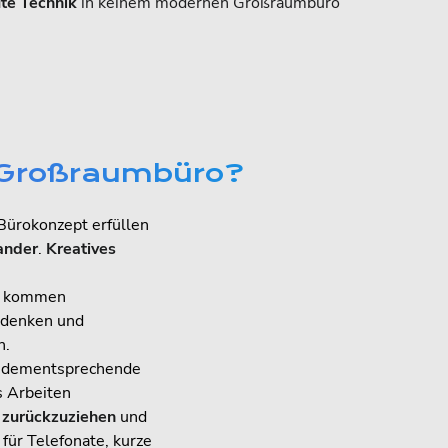
te Technik
in keinem modernen Großraumbüro
r Großraumbüro?
Bürokonzept erfüllen
ander
.
Kreatives
l, kommen
 denken und
n.
h dementsprechende
s Arbeiten
 zurückzuziehen
und
 für Telefonate, kurze