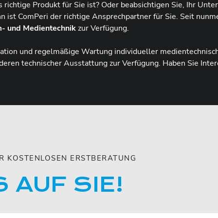
 richtige Produkt für Sie ist? Oder beabsichtigen Sie, Ihr Un
 ist ComPeri der richtige Ansprechpartner für Sie. Seit nunme
m- und Medientechnik
zur Verfügung.
llation und regelmäßige Wartung individueller medientechnisc
deren technischer Ausstattung zur Verfügung. Haben Sie Inte
ZUR KOSTENLOSEN ERSTBERATUNG
 AUF SIE!