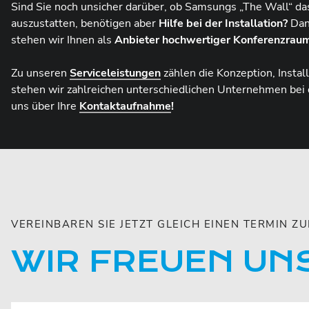
Sind Sie noch unsicher darüber, ob Samsungs „The Wall“ das
auszustatten, benötigen aber
Hilfe bei der Installation?
Dann
stehen wir Ihnen als
Anbieter hochwertiger Konferenzrau
Zu unseren
Serviceleistungen
zählen die Konzeption, Insta
stehen wir zahlreichen unterschiedlichen Unternehmen bei 
uns über Ihre
Kontaktaufnahme
!
VEREINBAREN SIE JETZT GLEICH EINEN TERMIN 
WIR FREUEN UNS