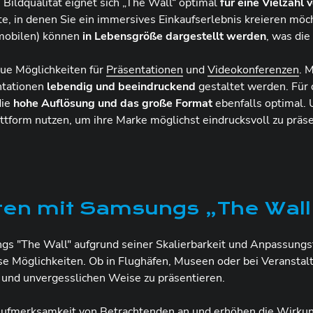
ildqualität eignet sich „The Wall“ optimal
für eine Vielzahl
te, in denen Sie ein immersives Einkaufserlebnis kreieren mö
omobilen) können
in Lebensgröße dargestellt werden
, was di
ue Möglichkeiten für
Präsentationen
und
Videokonferenzen
. 
ntationen
lebendig und beeindruckend
gestaltet werden. Für
die
hohe Auflösung und das große Format
ebenfalls optimal.
tform nutzen, um ihre Marke möglichst eindrucksvoll zu präse
iten mit Samsungs „The Wall
gs "The Wall" aufgrund seiner Skalierbarkeit und Anpassungsf
 Möglichkeiten. Ob in Flughäfen, Museen oder bei Veranstalt
 und unvergesslichen Weise zu präsentieren.
 Aufmerksamkeit von Betrachtenden an und erhöhen die Wirku