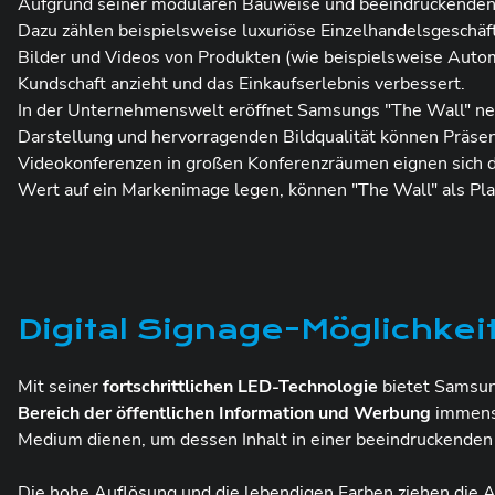
Aufgrund seiner modularen Bauweise und beeindruckenden B
Dazu zählen beispielsweise luxuriöse Einzelhandelsgeschäf
Bilder und Videos von Produkten (wie beispielsweise Aut
Kundschaft anzieht und das Einkaufserlebnis verbessert.
In der Unternehmenswelt eröffnet Samsungs "The Wall" ne
Darstellung und hervorragenden Bildqualität können Präse
Videokonferenzen in großen Konferenzräumen eignen sich 
Wert auf ein Markenimage legen, können "The Wall" als Plat
Digital Signage-Möglichke
Mit seiner
fortschrittlichen LED-Technologie
bietet Samsun
Bereich der öffentlichen Information und Werbung
immense
Medium dienen, um dessen Inhalt in einer beeindruckenden
Die hohe Auflösung und die lebendigen Farben ziehen die