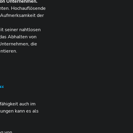
 von Unternehmen.
chten. Hochauflösende
e Aufmerksamkeit der
Mit seiner nahtlosen
 das Abhalten von
 Unternehmen, die
ntieren.
“
ähigkeit auch im
ungen kann es als
ng von