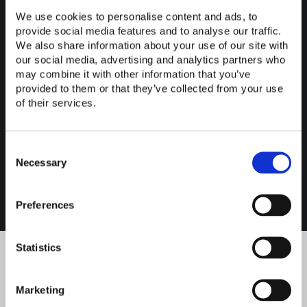
Videokonferenztechnik
,
Präsentationstechnik
und
We use cookies to personalise content and ads, to
modernen
Büroausstattung
aus.
provide social media features and to analyse our traffic.
We also share information about your use of our site with
Zu unseren
Serviceleistungen
zählen die
Konzeption und
our social media, advertising and analytics partners who
Planung
eines für Sie passenden Bürokonzeptes, die
may combine it with other information that you’ve
provided to them or that they’ve collected from your use
anschließende
Einrichtung Ihrer Konferenzräume
und die
of their services.
Installation
der ausgewählten
Hardware und
Software
.
Anschließend kümmern wir uns selbstverständlich um
die
regelmäßige Wartung und Reparatur
Ihrer
Consent
technischen Ausstattung. Möchten auch Sie den Schritt in
Selection
Necessary
die Arbeitswelt der Zukunft machen und das New Work
Konzept in Ihr Unternehmen bringen? Dann unterstützt
Comperi Sie hierbei gerne!
Preferences
Statistics
VEREINBAREN SIE JETZT GLEICH EINEN TERMIN ZUR
KOSTENLOSEN ERSTBERATUNG
Marketing