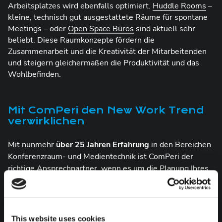
Arbeitsplatzes wird ebenfalls optimiert.
Huddle Rooms
–
kleine, technisch gut ausgestattete Räume für spontane
Meetings – oder
Open Space Büros
sind aktuell sehr
beliebt. Diese Raumkonzepte fördern die
Zusammenarbeit und die Kreativität der Mitarbeitenden
und steigern gleichermaßen die Produktivität und das
Wohlbefinden.
Mit ComPeri den New Work Trend
verwirklichen
Mit nunmehr
über 25 Jahren Erfahrung
in den Bereichen
Konferenzraum- und Medientechnik ist ComPeri der
richtige Ansprechpartner, wenn es um die Planung Ihres
New Work Büros geht. Da hier eine
hochwertige
technische Ausstattung
eine zentrale Rolle spielt, um
Ihren Arbeitnehmenden die notwendige Flexibilität zu
ermöglichen, statten wir Sie mit der passenden
This website uses cookies